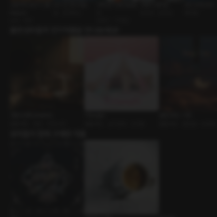
신혼부부 분위기 [RE:
우리 또 만나네요
대학친구 [RE:Maste
위에서 봤어요
코인 망한 여자
Master]
썸 • 존댓말남
r]
동호회 • 운동남
재회물
실내 • 부부
로맨스 • 다정남
출연성우들의 인기작품을 만나보세요!
연달아 [RE:Master]
Triangle
슬립 타임 : 시현
롤플레잉 • 연인 • 리마스터
롤플레잉 • 삼각관계 • 쓰리썸
롤플레잉 • 힐링물 • ASMR
유저들이 함께 구매한 작품