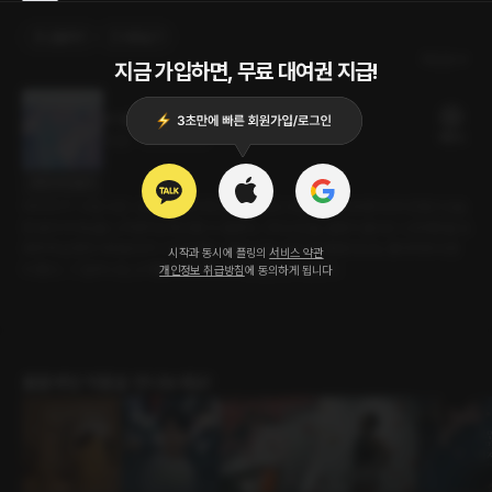
선물하기
카트담기
최신순
지금 가입하면, 무료 대여권 지급!
PT쌤
18플링
22분
•
2025.05.20
대사 미리보기
마지막 PT 수업 시간. 나는 늘 도망치듯 운동을 했다. 수업 시간에 트레이너의 친절이 단순
한 호의가 아님을 느끼면서도 확신할 수 없었다. 그리고 오늘, 운동이 끝나고 스트레칭을 도
와주며 날 빤히 바라보다가 그가 말했다. '제가 신경 쓰였으면 좋겠다고요. 좋아하게 되면
시작과 동시에 플링의
서비스 약관
더 좋고..' 그 말에 나는 고개를 끄덕이며 그의 입술을 받아들였다.
개인정보 취급방침
에 동의하게 됩니다
롤플레잉 작품을 만나보세요!