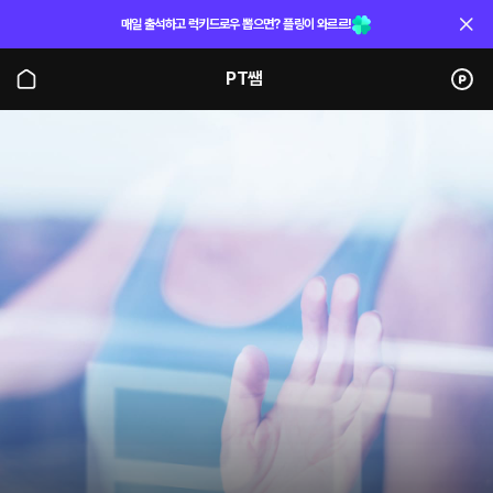
매일 출석하고 럭키드로우 뽑으면? 플링이 와르르!
PT쌤