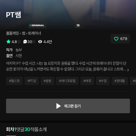
PT쌤
롤플레잉
 • 
썸
 • 
트레이너
679
4.8
30
4.4만
작가
농부
출연
시현
마지막 PT 수업 시간. 나는 늘 도망치듯 운동을 했다. 수업 시간에 트레이너의 친절이 단
순한 호의가 아님을 느끼면서도 확신할 수 없었다. 그리고 오늘, 운동이 끝나고 스트레칭
을 도와주며 날 빤히 바라보다가 그가 말했다. '제가 신경 쓰였으면 좋겠다고요. 좋아하
게 되면 더 좋고..' 그 말에 나는 고개를 끄덕이며 그의 입술을 받아들였다.
#
헬스장
#
PT샵
#
운동
#
바디프로필
#
바프
#
수업
#
현대물
#
예고편 듣기
회차
1
댓글
30
작품소개