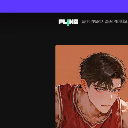
플레이챗
오리지널
크리에이터
오