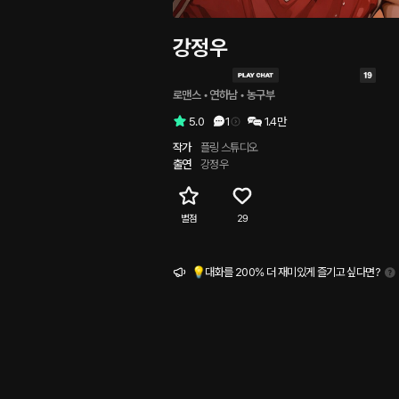
강정우
로맨스
 • 
연하남
 • 
농구부
5.0
1
1.4만
작가
플링 스튜디오
출연
강정우
별점
29
💡대화를 200% 더 재미있게 즐기고 싶다면?