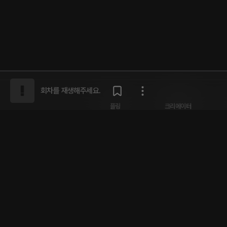
회차를 재생해주세요.
플링
크리에이터
회사소개
크리에이터 센터
인재채용
개인정보 취급방침
플링 서비스 이용약관
제휴 
주식회사 플링캐스트 | 대표 남성률 | 서울특별시 강남구 도산대로
자등록번호 631-87-01880 | 통신판매업 신고번호 제2021-서울강남-01