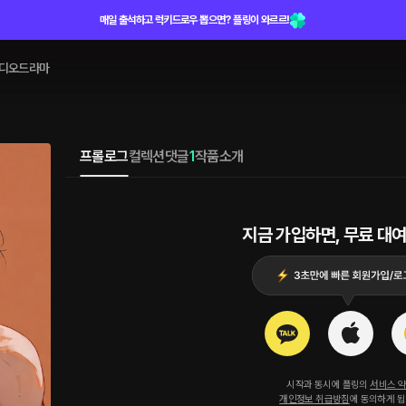
매일 출석하고 럭키드로우 뽑으면? 플링이 와르르!
디오드라마
프롤로그
컬렉션
댓글
1
작품소개
지금 가입하면, 무료 대여
시작과 동시에 플링의
서비스 
개인정보 취급방침
에 동의하게 