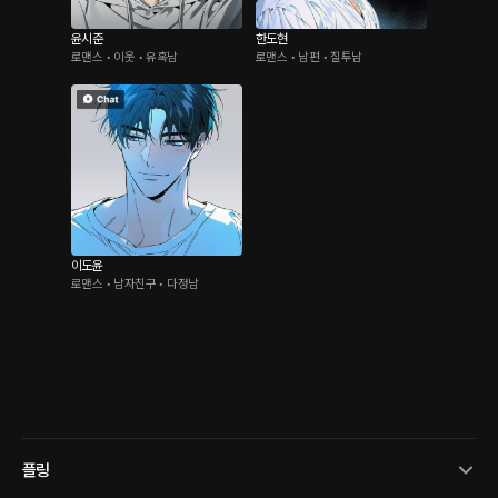
윤시준
한도현
로맨스 • 이웃 • 유혹남
로맨스 • 남편 • 질투남
이도윤
로맨스 • 남자친구 • 다정남
플링